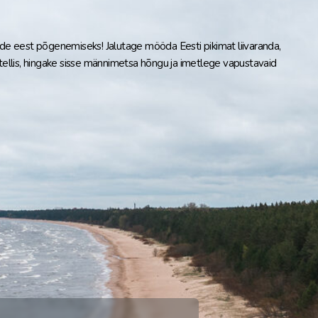
rede eest põgenemiseks! Jalutage mööda Eesti pikimat liivaranda,
llis, hingake sisse männimetsa hõngu ja imetlege vapustavaid