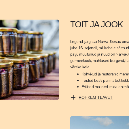
TOIT JA JOOK
Legendi järgi sai Narva-Jõesuu oma
juba 16. sajandil, mil kohale sõitnu
palju muutunud ja nüüd on Narva-Jõ
gurmeeköök, mahlased burgerid, Ita
värske kala.
Kohvikud ja restoranid mer
Toidud Eesti parimatelt kokk
Erilised maitsed, mida on m
+
ROHKEM TEAVET