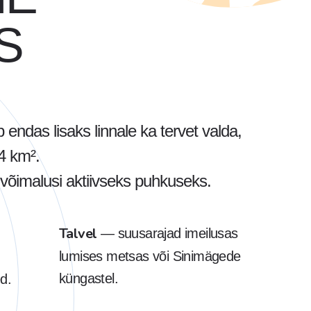
S
endas lisaks linnale ka tervet valda,
4 km².
ju võimalusi aktiivseks puhkuseks.
Talvel
— suusarajad imeilusas
lumises metsas või Sinimägede
küngastel.
d.