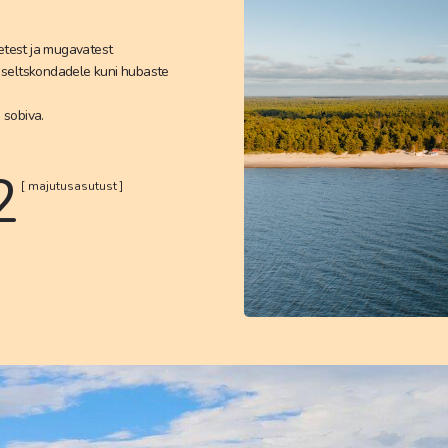
etest ja mugavatest
 seltskondadele kuni hubaste
 sobiva.
2
[ majutusasutust
]