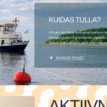
KUIDAS TULLA?
Lihtsaim viis Narva-Jõesuusse saada on isi
hõlpsasti jõuda kõigi huvitavate objektide 
Samuti saab kasutada ühistransporditeenus
+
ROHKEM TEAVET
AKTIIV