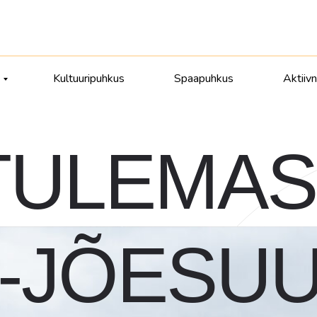
Kultuuripuhkus
Spaapuhkus
Aktiiv
TULEMAS
-JÕESUU