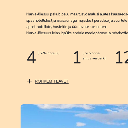
Narva-Jõesuu pakub palju majutusvõimalusi alates kaasaegs
spaahotellidest ja erasaunaga majadest peredele ja suurtele
apart-hotellide, hostelite ja üüritavate korteriteni.
Narva-Jõesuus leiab igaüks endale meelepärase ja rahakotile
4
1
1
[ SPA-hotelli ]
[ piirkonna
ainus veepark ]
+
ROHKEM TEAVET