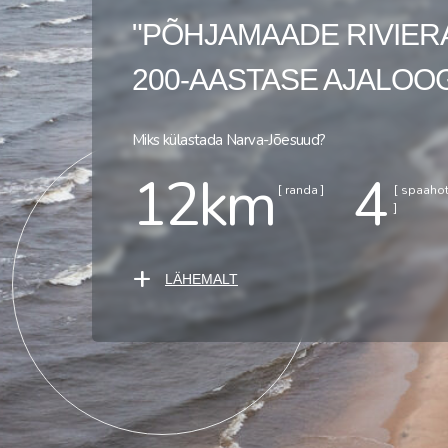
"PÕHJAMAADE RIVIER
200-AASTASE AJALOO
Miks külastada Narva-Jõesuud?
12km
4
[ randa ]
[ spaahot
]
+
LÄHEMALT