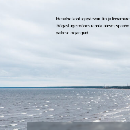
Ideaalne koht igapäevarutiini ja linnamu
lõõgastuge mõnes rannikuäärses spaahote
päikeseloojanguid.