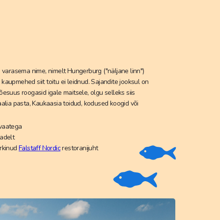
 varasema nime, nimelt Hungerburg ("näljane linn")
d kaupmehed siit toitu ei leidnud. Sajandite jooksul on
esuus roogasid igale maitsele, olgu selleks siis
alia pasta, Kaukaasia toidud, kodused koogid või
evaatega
adelt
ärkinud
Falstaff Nordic
restoranijuht