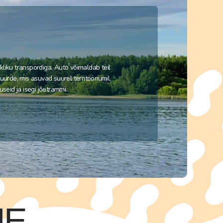
kliku transpordiga. Auto võimaldab teil
juurde, mis asuvad suurel territooriumil.
eid ja isegi jõetrammi.
NE