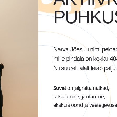
PUHKU
Narva-Jõesuu nimi peidab 
mille pindala on kokku 40
Nii suurelt alalt leiab pal
Suvel
on jalgrattamatkad,
ratsutamine, jalutamine,
ekskursioonid ja veetegevuse