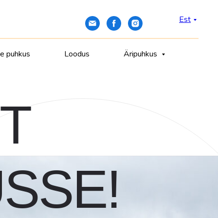
Est
ne puhkus
Loodus
Äripuhkus
T
SSE!