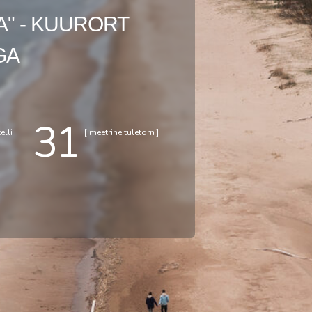
A" - KUURORT
GA
31
elli
[ meetrine tuletorn ]