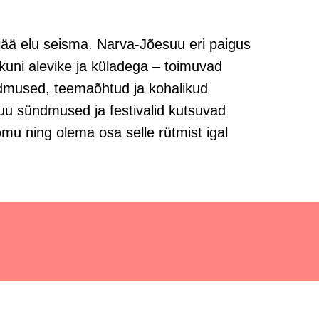
 jää elu seisma. Narva-Jõesuu eri paigus
 kuni alevike ja küladega – toimuvad
dmused, teemaõhtud ja kohalikud
uu sündmused ja festivalid kutsuvad
mu ning olema osa selle rütmist igal