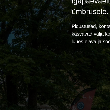
igapäevaelu
ümbrusele.
Pidustused, kontse
kasvavad välja ko
luues elava ja so