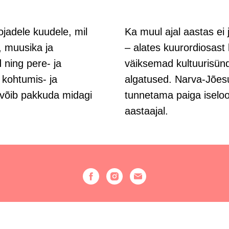
adele kuudele, mil
Ka muul ajal aastas ei
e, muusika ja
– alates kuurordiosast
d ning pere- ja
väiksemad kultuurisün
kohtumis- ja
algatused. Narva-Jões
 võib pakkuda midagi
tunnetama paiga iseloo
aastaajal.