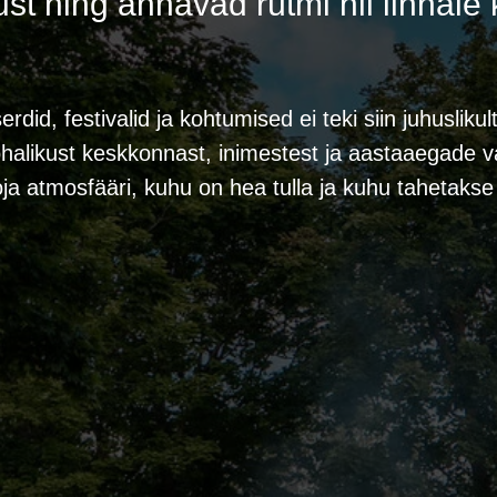
st ning annavad rütmi nii linnale k
rdid, festivalid ja kohtumised ei teki siin juhusliku
halikust keskkonnast, inimestest ja aastaaegade 
oja atmosfääri, kuhu on hea tulla ja kuhu tahetaks