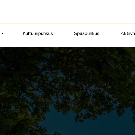
Kultuuripuhkus
Spaapuhkus
Aktiiv