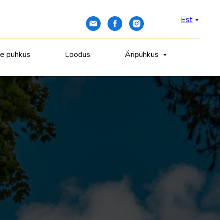
Est
ne puhkus
Loodus
Äripuhkus