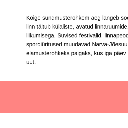
Kõige sündmusterohkem aeg langeb sooj
linn täitub külaliste, avatud linnaruumid
liikumisega. Suvised festivalid, linnapeo
spordiüritused muudavad Narva-Jõesuu 
elamusterohkeks paigaks, kus iga päev
uut.