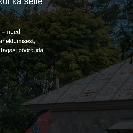
ui ka selle
lt – need
vaheldumisest,
e tagasi pöörduda.