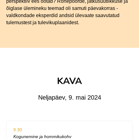
perspektiiv ees ootab? Rohepöörde, jätkusuutlikkuse ja
õiglase ülemineku teemad oli samuti päevakorras -
valdkondade eksperdid andsid ülevaate saavutatud
tulemustest ja tulevikuplaanidest.
KAVA
Neljapäev, 9. mai 2024
9:30
Kogunemine ja hommikukohv