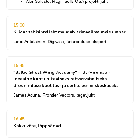
Alar Saluste, Ragn-Sells OSA projekti juht
15:00
Kuidas tehisintellekt muudab ärimaailma meie ümber
Lauri Antalainen, Digiwise, äriarenduse ekspert
15:45
"Baltic Ghost Wing Academy" - Ida-Virumaa -
ideaalne koht unikaalseks rahvusvaheliseks
drooninduse koolitus- ja serfitsieerimiskeskuseks
James Acuna, Frontier Vectors, tegevjuht
16:45
Kokkuvõte, lõppsõnad