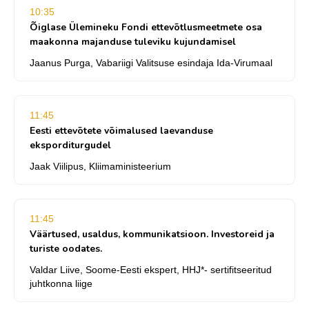
10:35
Õiglase Ülemineku Fondi ettevõtlusmeetmete osa
maakonna majanduse tuleviku kujundamisel
Jaanus Purga, Vabariigi Valitsuse esindaja Ida-Virumaal
11:45
Eesti ettevõtete võimalused laevanduse
eksporditurgudel
Jaak Viilipus, Kliimaministeerium
11:45
Väärtused, usaldus, kommunikatsioon. Investoreid ja
turiste oodates.
Valdar Liive, Soome-Eesti ekspert, HHJ*- sertifitseeritud
juhtkonna liige