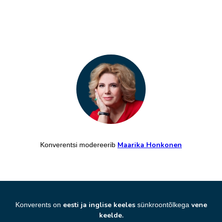
Maarika Honkonen
Konverentsi modereerib
eesti ja inglise keeles
vene
Konverents on
sünkroontõlkega
keelde.