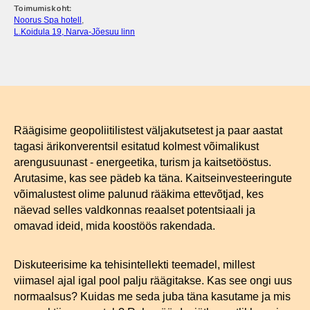
Toimumiskoht:
Noorus Spa hotell
,
L.Koidula 19, Narva-Jõesuu linn
Räägisime geopoliitilistest väljakutsetest ja paar aastat
tagasi ärikonverentsil esitatud kolmest võimalikust
arengusuunast - energeetika, turism ja kaitsetööstus.
Arutasime, kas see pädeb ka täna. Kaitseinvesteeringute
võimalustest olime palunud rääkima ettevõtjad, kes
näevad selles valdkonnas reaalset potentsiaali ja
omavad ideid, mida koostöös rakendada.
Diskuteerisime ka tehisintellekti teemadel, millest
viimasel ajal igal pool palju räägitakse. Kas see ongi uus
normaalsus? Kuidas me seda juba täna kasutame ja mis