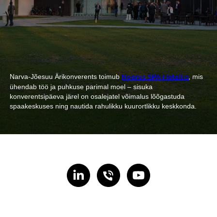
Noorus SPA Hotellis
Narva-Jõesuu Ärikonverents toimub
, mis
ühendab töö ja puhkuse parimal moel – sisuka
konverentsipäeva järel on osalejatel võimalus lõõgastuda
spaakeskuses ning nautida rahulikku kuurortlikku keskkonda.