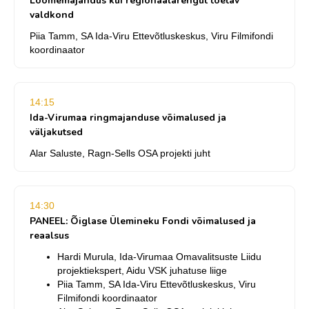
Loomemajandus kui regionaalarengut toetav
valdkond
Piia Tamm, SA Ida-Viru Ettevõtluskeskus, Viru Filmifondi
koordinaator
14:15
Ida-Virumaa ringmajanduse võimalused ja
väljakutsed
Alar Saluste, Ragn-Sells OSA projekti juht
14:30
PANEEL: Õiglase Ülemineku Fondi võimalused ja
reaalsus
Hardi Murula, Ida-Virumaa Omavalitsuste Liidu
projektiekspert, Aidu VSK juhatuse liige
Piia Tamm, SA Ida-Viru Ettevõtluskeskus, Viru
Filmifondi koordinaator