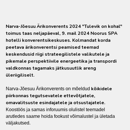
Narva-Jõesuu Ärikonverents 2024 "Tulevik on kohal"
toimus taas neljapäeval, 9. mail 2024 Noorus SPA
hotelli konverentsikeskuses. Kolmandat korda
peetava ärikonverentsi peamised teemad
keskendusid riigi strateegilistele valikutele ja
pikemale perspektiivile energeetika ja transpordi
valdkonnas tagamaks jätkusuutlik areng
üleriigiliselt.
kõikidele
Narva-Jõesuu Ärikonverents on mõeldud
piirkonnas tegutsevatele ettevõtjatele,
omavalitsuste esindajatele ja otsustajatele.
Koostöös ja samas inforuumis olulistel teemadel
arutledes saame hoida fookust võimalustel ja ületada
väljakutsed.