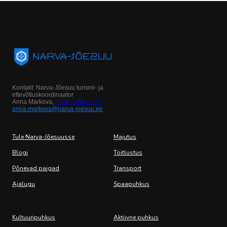
Kontakt: Narva-Jõesuu turismi- ja
ettevõtluskoordinaator
Anna Markova,
+372 5199 7778
anna.markova@narva-joesuu.ee
Tule Narva-Jõesuusse
Majutus
Blogi
Toitlustus
Põnevad paigad
Transport
Ajalugu
Spaapuhkus
Kultuuripuhkus
Aktiivne puhkus