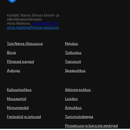
Kontakt: Narva-Jõesuu turismi- ja
ettevõtluskoordinaator
Anna Markova,
+372 5199 7778
anna.markova@narva-joesuu.ee
Tule Narva-Jõesuusse
Majutus
Blogi
Toitlustus
Põnevad paigad
Transport
Ajalugu
Spaapuhkus
Kultuuripuhkus
Aktiivne puhkus
Muuseumid
Loodus
Monumendid
Äripuhkus
Festivalid ja üritused
Turismistrateegia
Privaatsuse ja küpsiste eeskirjad