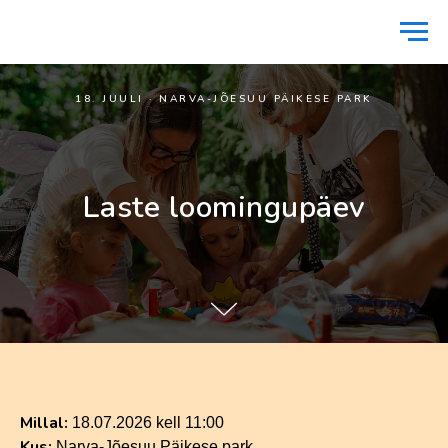
18. JUULI · NARVA-JÕESUU PÄIKESE PARK
Laste loomingupäev
Millal:
18.07.2026 kell 11:00
Kus:
Narva-Jõesuu Päikese park