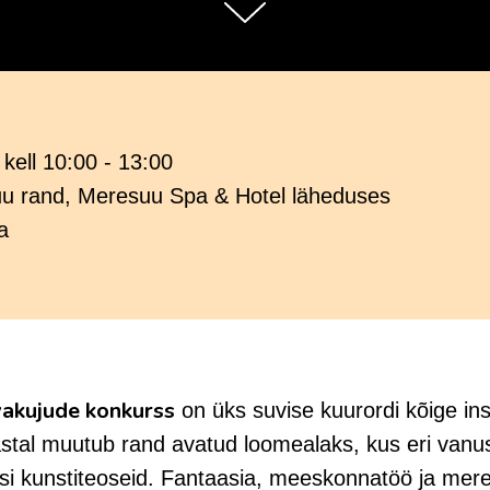
kell 10:00 - 13:00
u rand, Meresuu Spa & Hotel läheduses
a
ivakujude konkurss
on üks suvise kuurordi kõige in
astal muutub rand avatud loomealaks, kus eri vanu
elisi kunstiteoseid. Fantaasia, meeskonnatöö ja mer