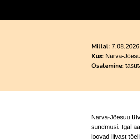
Millal:
7.08.2026 
Kus:
Narva-Jõesu
Osalemine:
tasut
li
Narva-Jõesuu
sündmusi. Igal a
loovad liivast tõ