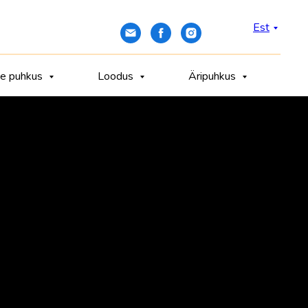
Est
ne puhkus
Loodus
Äripuhkus