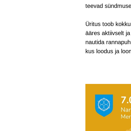
teevad sündmuse m
Üritus toob kokku
ääres aktiivselt j
nautida rannapuhk
kus loodus ja loo