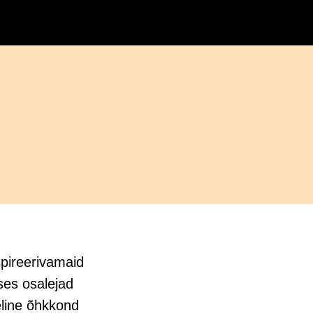
spireerivamaid
ses osalejad
eline õhkkond