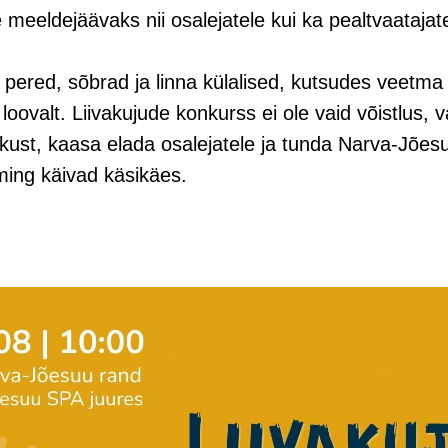
eeldejäävaks nii osalejatele kui ka pealtvaatajate
 pered, sõbrad ja linna külalised, kutsudes veetm
a loovalt. Liivakujude konkurss ei ole vaid võistlus, 
ust, kaasa elada osalejatele ja tunda Narva-Jõesu
ming käivad käsikäes.