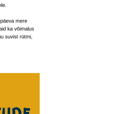
le.
a päeva mere
vaid ka võimalus
u suvist rütmi,