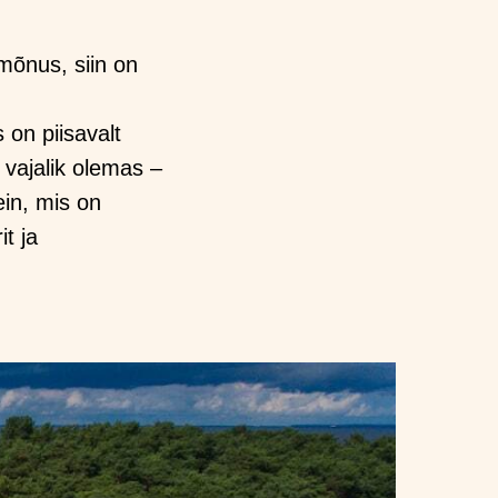
mõnus, siin on
 on piisavalt
 vajalik olemas –
in, mis on
t ja