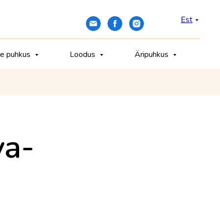
Est
ne puhkus
Loodus
Äripuhkus
va-