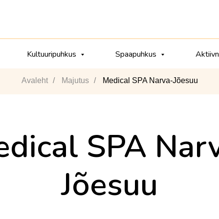
Kultuuripuhkus
Spaapuhkus
Aktiiv
Avaleht
/
Majutus
/
Medical SPA Narva-Jõesuu
dical SPA Nar
Jõesuu