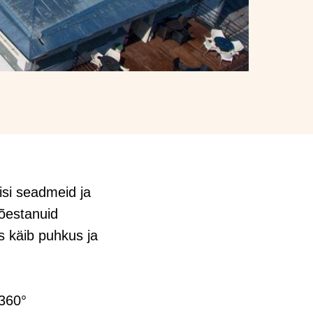
isi seadmeid ja
tõestanuid
s käib puhkus ja
 360°