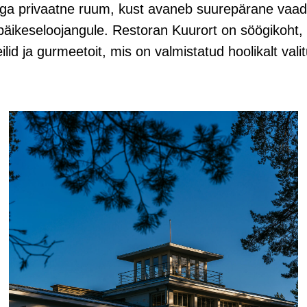
 privaatne ruum, kust avaneb suurepärane vaade 
päikeseloojangule. Restoran Kuurort on söögikoht,
ilid ja gurmeetoit, mis on valmistatud hoolikalt vali