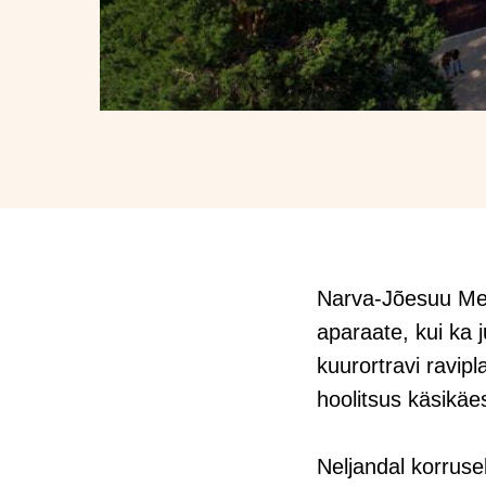
Narva-Jõesuu Medi
aparaate, kui ka 
kuurortravi ravip
hoolitsus käsikäe
Neljandal korruse