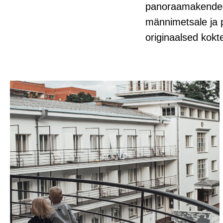
panoraamakendega
männimetsale ja 
originaalsed kokte