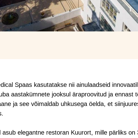
cal Spaas kasutatakse nii ainulaadseid innovaatil
juba aastakümnete jooksul äraproovitud ja ennast 
laane ja see võimaldab uhkusega öelda, et siinjuure
s.
l asub elegantne restoran Kuurort, mille pärliks on