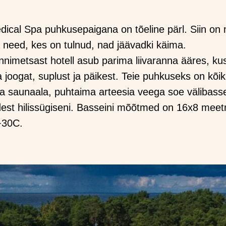
ical Spa puhkusepaigana on tõeline pärl. Siin on 
a need, kes on tulnud, nad jäävadki käima.
imetsast hotell asub parima liivaranna ääres, kus
a joogat, suplust ja päikest. Teie puhkuseks on kõik
a saunaala, puhtaima arteesia veega soe välibasse
st hilissügiseni. Basseini mõõtmed on 16x8 meetri
+30C.