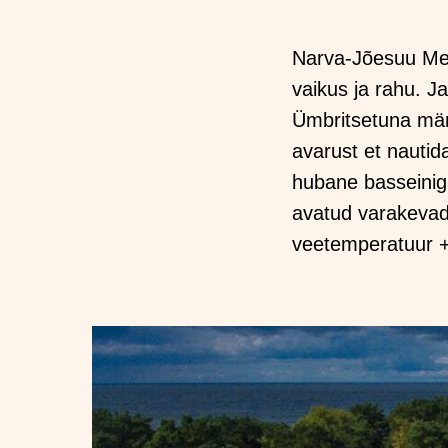
Narva-Jõesuu Med
vaikus ja rahu. J
Ümbritsetuna männ
avarust et nautid
hubane basseinig
avatud varakevade
veetemperatuur 