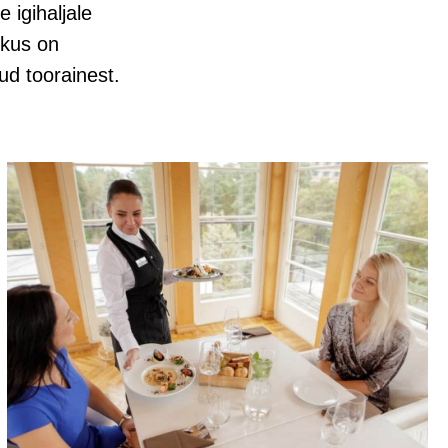
igihaljale
 kus on
tud toorainest.