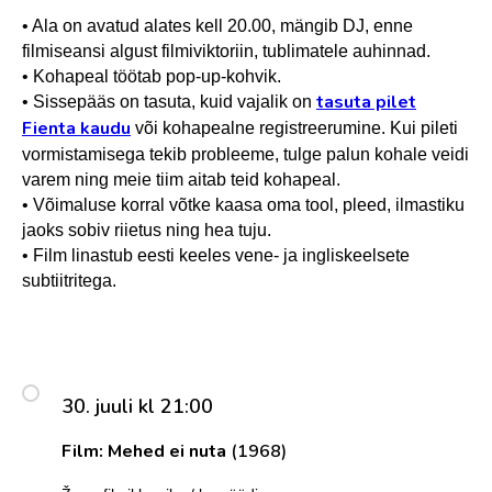
• Ala on avatud alates kell 20.00, mängib DJ, enne
filmiseansi algust filmiviktoriin, tublimatele auhinnad.
• Kohapeal töötab pop-up-kohvik.
tasuta pilet
• Sissepääs on tasuta, kuid vajalik on
Fienta kaudu
või kohapealne registreerumine. Kui pileti
vormistamisega tekib probleeme, tulge palun kohale veidi
varem ning meie tiim aitab teid kohapeal.
• Võimaluse korral võtke kaasa oma tool, pleed, ilmastiku
jaoks sobiv riietus ning hea tuju.
• Film linastub eesti keeles vene- ja ingliskeelsete
subtiitritega.
30. juuli kl 21:00
Film: Mehed ei nuta
(1968)