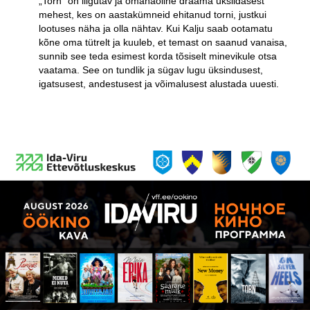
„Torn” on liigutav ja omanäoline draama üksildasest
mehest, kes on aastakümneid ehitanud torni, justkui
lootuses näha ja olla nähtav. Kui Kalju saab ootamatu
kõne oma tütrelt ja kuuleb, et temast on saanud vanaisa,
sunnib see teda esimest korda tõsiselt minevikule otsa
vaatama. See on tundlik ja sügav lugu üksindusest,
igatsusest, andestusest ja võimalusest alustada uuesti.