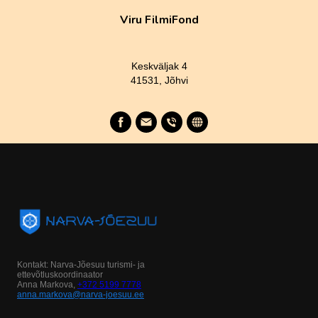
Viru FilmiFond
Keskväljak 4
41531, Jõhvi
Kontakt: Narva-Jõesuu turismi- ja
ettevõtluskoordinaator
Anna Markova,
+372 5199 7778
anna.markova@narva-joesuu.ee