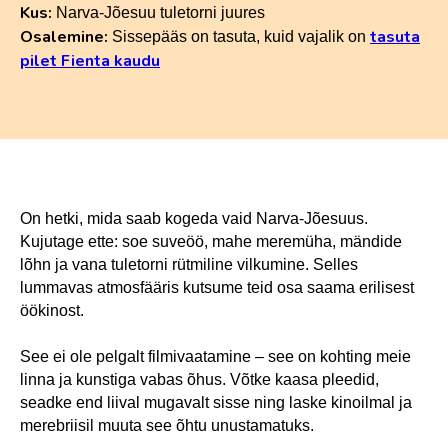
Kus:
Narva-Jõesuu tuletorni juures
Osalemine:
tasuta
Sissepääs on tasuta, kuid vajalik on
pilet Fienta kaudu
On hetki, mida saab kogeda vaid Narva-Jõesuus.
Kujutage ette: soe suveöö, mahe meremüha, mändide
lõhn ja vana tuletorni rütmiline vilkumine. Selles
lummavas atmosfääris kutsume teid osa saama erilisest
öökinost.
See ei ole pelgalt filmivaatamine – see on kohting meie
linna ja kunstiga vabas õhus. Võtke kaasa pleedid,
seadke end liival mugavalt sisse ning laske kinoilmal ja
merebriisil muuta see õhtu unustamatuks.