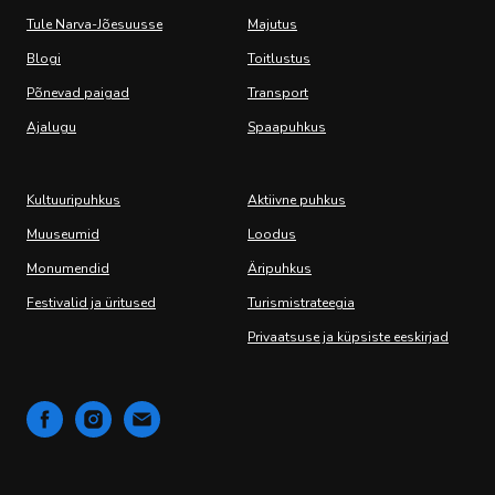
Tule Narva-Jõesuusse
Majutus
Blogi
Toitlustus
Põnevad paigad
Transport
Ajalugu
Spaapuhkus
Kultuuripuhkus
Aktiivne puhkus
Muuseumid
Loodus
Monumendid
Äripuhkus
Festivalid ja üritused
Turismistrateegia
Privaatsuse ja küpsiste eeskirjad