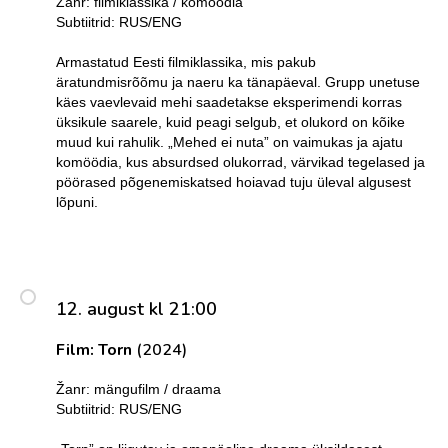
Žanr: filmiklassika / komöödia
Subtiitrid: RUS/ENG
Armastatud Eesti filmiklassika, mis pakub
äratundmisrõõmu ja naeru ka tänapäeval. Grupp unetuse
käes vaevlevaid mehi saadetakse eksperimendi korras
üksikule saarele, kuid peagi selgub, et olukord on kõike
muud kui rahulik. „Mehed ei nuta” on vaimukas ja ajatu
komöödia, kus absurdsed olukorrad, värvikad tegelased ja
pöörased põgenemiskatsed hoiavad tuju üleval algusest
lõpuni.
12. august kl 21:00
Film: Torn
(2024)
Žanr: mängufilm / draama
Subtiitrid: RUS/ENG