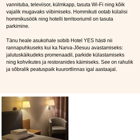
vannituba, televiisor, külmkapp, tasuta Wi-Fi ning kõik
vajalik mugavaks viibimiseks. Hommikuti ootab külalisi
hommikusöök ning hotelli territooriumil on tasuta
parkimine.
Tänu heale asukohale sobib Hotel YES hästi nii
rannapuhkuseks kui ka Narva-Jõesuu avastamiseks:
jalutuskäikudeks promenaadil, parkide külastamiseks
ning kohvikutes ja restoranides käimiseks. See on rahulik
ja sõbralik peatuspaik kuurortlinnas igal aastaajal.