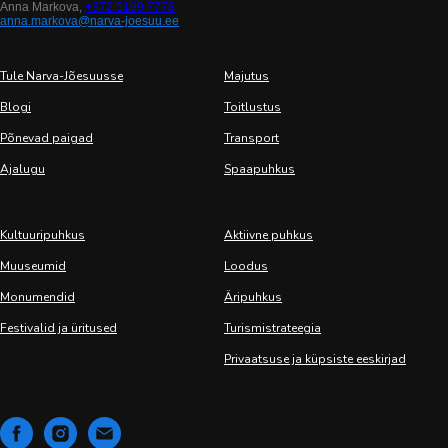
Anna Markova,
+372 5199 7778
anna.markova@narva-joesuu.ee
Tule Narva-Jõesuusse
Majutus
Blogi
Toitlustus
Põnevad paigad
Transport
Ajalugu
Spaapuhkus
Kultuuripuhkus
Aktiivne puhkus
Muuseumid
Loodus
Monumendid
Äripuhkus
Festivalid ja üritused
Turismistrateegia
Privaatsuse ja küpsiste eeskirjad