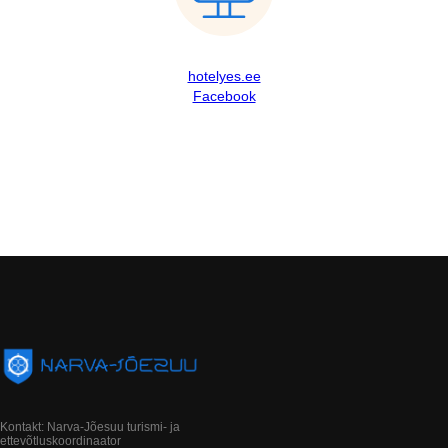
hotelyes.ee
Facebook
Kontakt: Narva-Jõesuu turismi- ja
ettevõtluskoordinaator