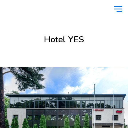
Avaleht
/
Majutus
/
Hotel YES
Hotel YES