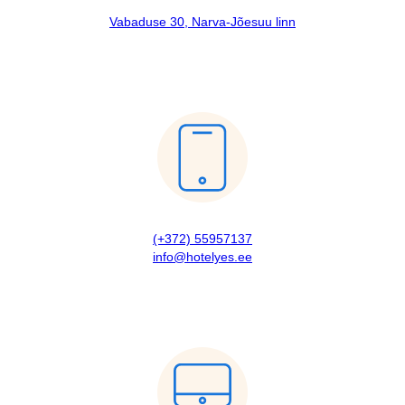
Vabaduse 30, Narva-Jõesuu linn
(+372) 55957137
info@hotelyes.ee