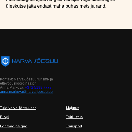
üleskutse jätta endast maha puhas mets ja rand.
Kontakt: Narva-Jõesuu turismi- ja
ettevõtluskoordinaator
Anna Markova,
+372 5199 7778
anna.markova@narva-joesuu.ee
Tule Narva-Jõesuusse
Majutus
Blogi
Toitlustus
Põnevad paigad
Transport