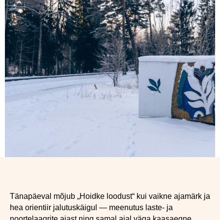
Tänapäeval mõjub „Hoidke loodust“ kui vaikne ajamärk ja
hea orientiir jalutuskäigul — meenutus laste- ja
noortelaagrite ajast ning samal ajal väga kaasaegne