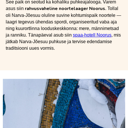
See paik on seotud ka kohaliku puhkeajalooga. Varem
rahvusvaheline noortelaager Noorus
asus siin
. Tollal
oli Narva-Jõesuu oluline suvine kohtumispaik noortele —
laagri tegevus ühendas spordi, organiseeritud vaba aja
ning kuurortlinna looduskeskkonna: mere, männimetsad
ja ranniku. Tänapäeval asub siin
spaa-hotell Noorus
, mis
jätkab Narva-Jõesuu puhkuse ja tervise edendamise
traditsiooni uues vormis.