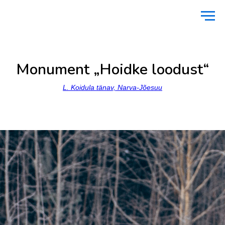
Avaleht
/
Monumendid ja mälestusmärgid
/
„Hoidke loodust“
Monument „Hoidke loodust“
L. Koidula tänav, Narva-Jõesuu