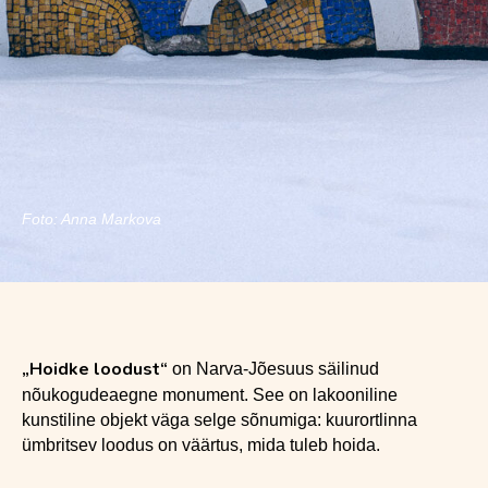
Foto: Anna Markova
„Hoidke loodust“
on Narva-Jõesuus säilinud
nõukogudeaegne monument. See on lakooniline
kunstiline objekt väga selge sõnumiga: kuurortlinna
ümbritsev loodus on väärtus, mida tuleb hoida.