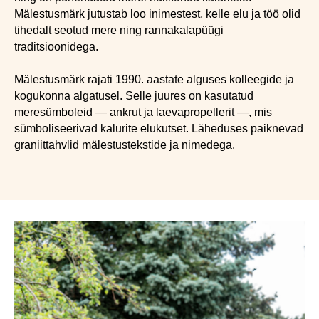
Mälestusmärk jutustab loo inimestest, kelle elu ja töö olid
tihedalt seotud mere ning rannakalapüügi
traditsioonidega.
Mälestusmärk rajati 1990. aastate alguses kolleegide ja
kogukonna algatusel. Selle juures on kasutatud
meresümboleid — ankrut ja laevapropellerit —, mis
sümboliseerivad kalurite elukutset. Läheduses paiknevad
graniittahvlid mälestustekstide ja nimedega.