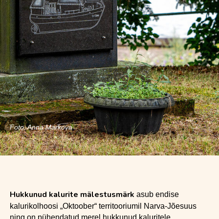
Foto: Anna Markova
Hukkunud kalurite mälestusmärk
asub endise
kalurikolhoosi „Oktoober“ territooriumil Narva-Jõesuus
ning on pühendatud merel hukkunud kaluritele.