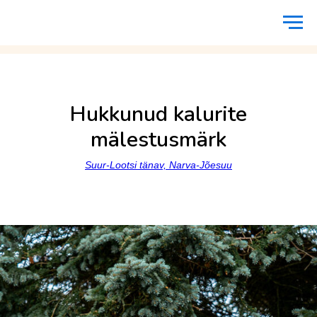
Avaleht
/
Monumendid ja mälestusmärgid
/
Hukkunud kalurite mälestusmärk
Hukkunud kalurite
mälestusmärk
Suur-Lootsi tänav, Narva-Jõesuu