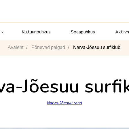
Kultuuripuhkus
Spaapuhkus
Aktiiv
Avaleht
/
Põnevad paigad
/
Narva-Jõesuu surfiklubi
a-Jõesuu surfi
Narva-Jõesuu rand