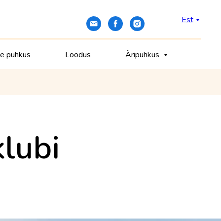
Est
ne puhkus
Loodus
Äripuhkus
klubi