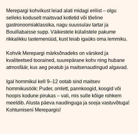
Merepargi kohvikust leiad alati midagi erilist – olgu
selleks koduselt maitsvad kotletid või tõeline
gastronoomiaklassika, nagu suussulav tartar ja
Bouillabaisse supp. Väikestele külalistele pakume
rikkalikku lastemenüüd, kust leiab igaüks oma lemmiku.
Kohvik Merepargi märksõnadeks on värsked ja
kvaliteetsed toorained, suurepärane kohv ning hubane
atmosfäär, kus aeg peatub ja maitsenaudingud algavad.
Igal hommikul kell 9–12 ootab sind maitsev
hommikusöök: Puder, omlett, pannkoogid, koogid või
hoopis kodune pirukas – vali, mis sulle kõige rohkem
meeldib. Alusta päeva naudinguga ja sooja vastuvõtuga!
Kohtumiseni Merepargis!