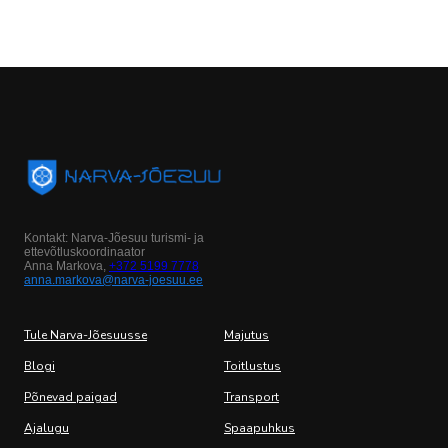
Kontakt: Narva-Jõesuu turismi- ja
ettevõtluskoordinaator
Anna Markova,
+372 5199 7778
anna.markova@narva-joesuu.ee
Tule Narva-Jõesuusse
Majutus
Blogi
Toitlustus
Põnevad paigad
Transport
Ajalugu
Spaapuhkus