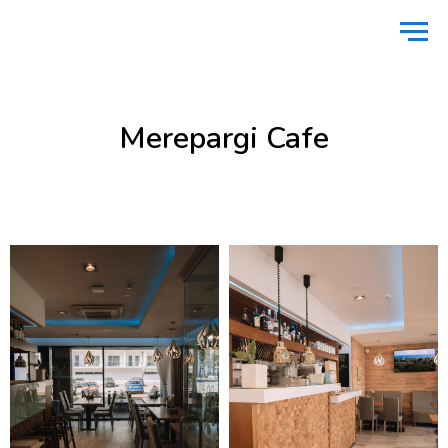
Avaleht
/
Toitlustus
/
Merepargi Cafe
Merepargi Cafe