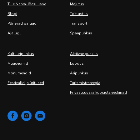
Tule Narva-Jõesuusse
Majutus
Blogi
Toitlustus
Põnevad paigad
Transport
Ajalugu
Spaapuhkus
Kultuuripuhkus
Aktiivne puhkus
Muuseumid
Loodus
Monumendid
Äripuhkus
Festivalid ja üritused
Turismistrateegia
Privaatsuse ja küpsiste eeskirjad