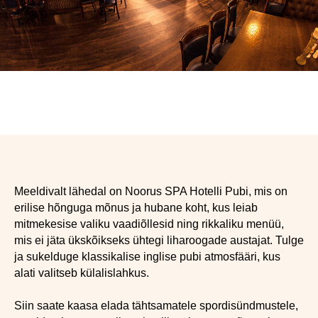
Meeldivalt lähedal on Noorus SPA Hotelli Pubi, mis on
erilise hõnguga mõnus ja hubane koht, kus leiab
mitmekesise valiku vaadiõllesid ning rikkaliku menüü,
mis ei jäta ükskõikseks ühtegi liharoogade austajat. Tulge
ja sukelduge klassikalise inglise pubi atmosfääri, kus
alati valitseb külalislahkus.
Siin saate kaasa elada tähtsamatele spordisündmustele,