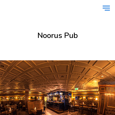
Avaleht
/
Toitlustus
/
Noorus Pub
Noorus Pub