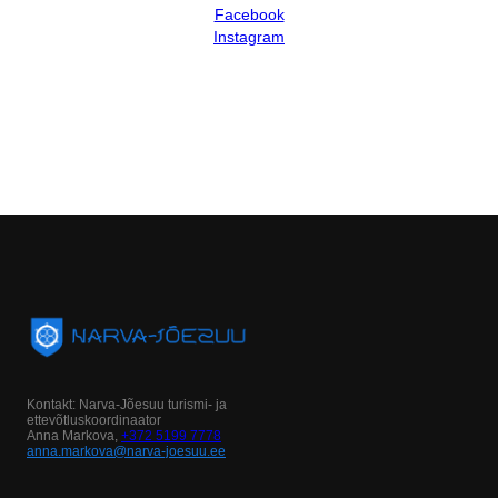
Facebook
Instagram
Kontakt: Narva-Jõesuu turismi- ja
ettevõtluskoordinaator
Anna Markova,
+372 5199 7778
anna.markova@narva-joesuu.ee