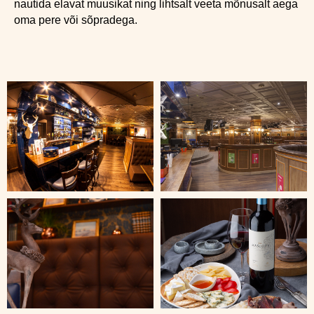
nautida elavat muusikat ning lihtsalt veeta mõnusalt aega
oma pere või sõpradega.