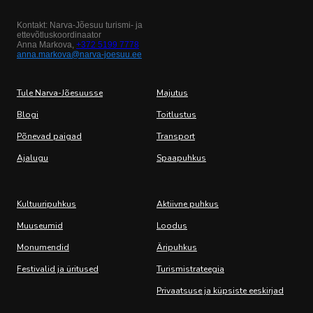
Kontakt: Narva-Jõesuu turismi- ja
ettevõtluskoordinaator
Anna Markova,
+372 5199 7778
anna.markova@narva-joesuu.ee
Tule Narva-Jõesuusse
Majutus
Blogi
Toitlustus
Põnevad paigad
Transport
Ajalugu
Spaapuhkus
Kultuuripuhkus
Aktiivne puhkus
Muuseumid
Loodus
Monumendid
Äripuhkus
Festivalid ja üritused
Turismistrateegia
Privaatsuse ja küpsiste eeskirjad