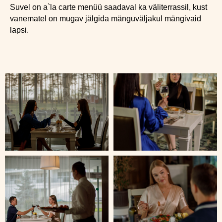
Suvel on a`la carte menüü saadaval ka väliterrassil, kust
vanematel on mugav jälgida mänguväljakul mängivaid
lapsi.