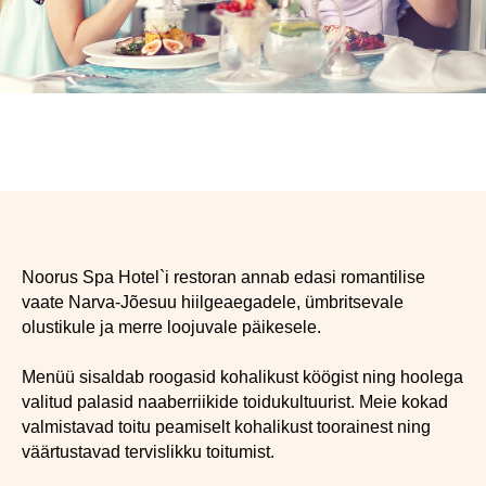
Noorus Spa Hotel`i restoran annab edasi romantilise
vaate Narva-Jõesuu hiilgeaegadele, ümbritsevale
olustikule ja merre loojuvale päikesele.
Menüü sisaldab roogasid kohalikust köögist ning hoolega
valitud palasid naaberriikide toidukultuurist. Meie kokad
valmistavad toitu peamiselt kohalikust toorainest ning
väärtustavad tervislikku toitumist.